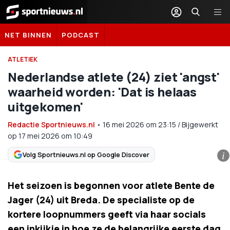
Sportnieuws.nl
NET BINNEN
PODCAST
ATLETIEK
Nederlandse atlete (24) ziet 'angst'
waarheid worden: 'Dat is helaas
uitgekomen'
Redactie Sportnieuws.nl
•
16 mei 2026
om
23:15
/
Bijgewerkt
op 17 mei 2026 om 10:49
Volg Sportnieuws.nl op Google Discover
i
Het seizoen is begonnen voor atlete Bente de
Jager (24) uit Breda. De specialiste op de
kortere loopnummers geeft via haar socials
een inkijkje in hoe ze de belangrijke eerste dag