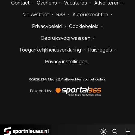
Contact
Over ons
Vacatures
Adverteren
Nieuwsbrief
RSS
Auteursrechten
Privacybeleid
Cookiebeleid
Gebruiksvoorwaarden
Toegankelijkheidsverklaring
Huisregels
Privacy instellingen
©
2026
DPG Media B.V. alle rechten voorbehouden.
Powered
by
Sportal365