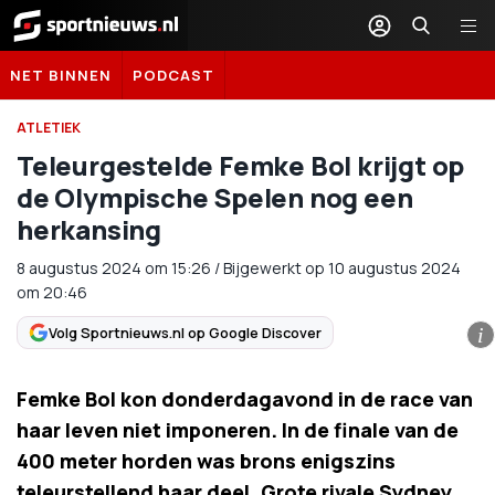
Sportnieuws.nl
NET BINNEN
PODCAST
ATLETIEK
Teleurgestelde Femke Bol krijgt op
de Olympische Spelen nog een
herkansing
8 augustus 2024
om
15:26
/
Bijgewerkt op 10 augustus 2024
om 20:46
Volg Sportnieuws.nl op Google Discover
i
Femke Bol kon donderdagavond in de race van
haar leven niet imponeren. In de finale van de
400 meter horden was brons enigszins
teleurstellend haar deel. Grote rivale Sydney