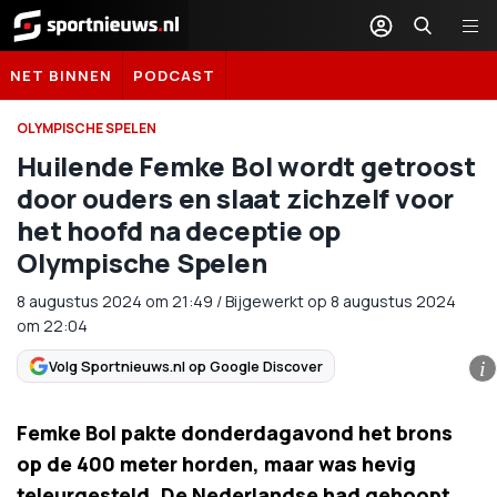
Sportnieuws.nl
NET BINNEN
PODCAST
OLYMPISCHE SPELEN
Huilende Femke Bol wordt getroost
door ouders en slaat zichzelf voor
het hoofd na deceptie op
Olympische Spelen
8 augustus 2024
om
21:49
/
Bijgewerkt op 8 augustus 2024
om 22:04
Volg Sportnieuws.nl op Google Discover
i
Femke Bol pakte donderdagavond het brons
op de 400 meter horden, maar was hevig
teleurgesteld. De Nederlandse had gehoopt