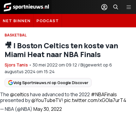
Sportnieuws.nl
NET BINNEN
PODCAST
BASKETBAL
🎥​ | Boston Celtics ten koste van
Miami Heat naar NBA Finals
Sjors Tanis
•
30 mei 2022
om
09:12
/
Bijgewerkt op 6
augustus 2024 om 15:24
Volg Sportnieuws.nl op Google Discover
The
@celtics
have advanced to the 2022
#NBAFinals
presented by
@YouTubeTV
!
pic.twitter.com/xGOla7urT4
— NBA (@NBA)
May 30, 2022