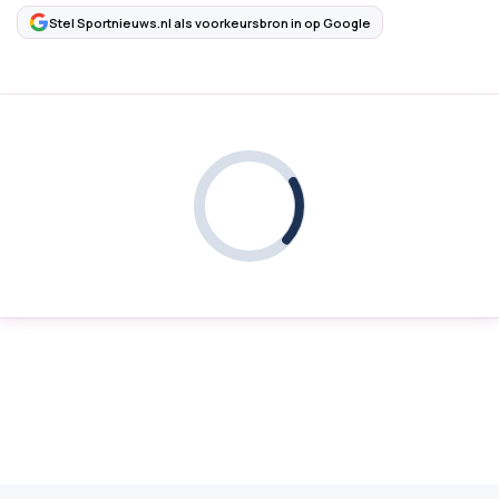
Stel Sportnieuws.nl als voorkeursbron in op Google