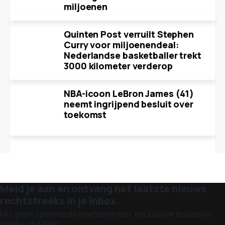
miljoenen
Quinten Post verruilt Stephen
Curry voor miljoenendeal:
Nederlandse basketballer trekt
3000 kilometer verderop
NBA-icoon LeBron James (41)
neemt ingrijpend besluit over
toekomst
Meld je aan en ontvang het laatste nieuws
rechtstreeks in je inbox.
Mis geen spannende evenementen, exclusieve tickets en
unieke updates!