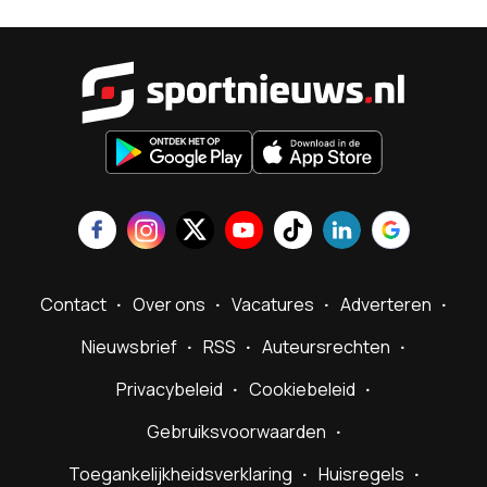
Sportnieu
Contact
Over ons
Vacatures
Adverteren
Nieuwsbrief
RSS
Auteursrechten
Privacybeleid
Cookiebeleid
Gebruiksvoorwaarden
Toegankelijkheidsverklaring
Huisregels