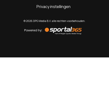
Privacy instellingen
©
2026
DPG Media B.V. alle rechten voorbehouden.
Powered
by
Sportal365
Sportnieuws.nl
NET BINNEN
PODCAST
LIVE
VIDEO