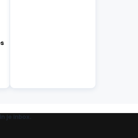
es
n je inbox.