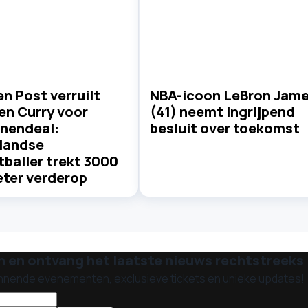
n Post verruilt
NBA-icoon LeBron Jam
en Curry voor
(41) neemt ingrijpend
enendeal:
besluit over toekomst
landse
baller trekt 3000
eter verderop
n en ontvang het laatste nieuws rechtstreeks i
nnende evenementen, exclusieve tickets en unieke updates!