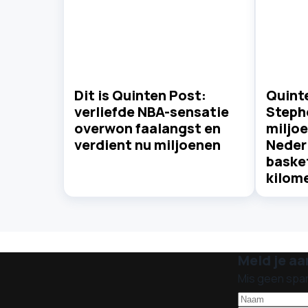
Dit is Quinten Post:
Quinte
verliefde NBA-sensatie
Steph
overwon faalangst en
miljo
verdient nu miljoenen
Neder
basket
kilom
Meld je aa
Mis geen spa