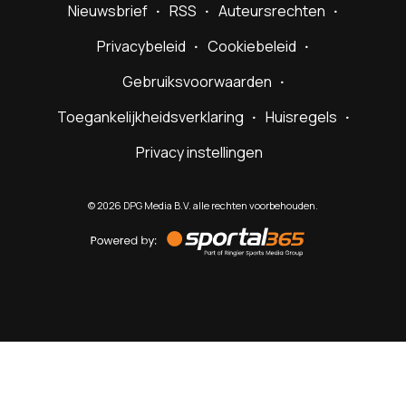
Nieuwsbrief
RSS
Auteursrechten
Privacybeleid
Cookiebeleid
Gebruiksvoorwaarden
Toegankelijkheidsverklaring
Huisregels
Privacy instellingen
©
2026
DPG Media B.V. alle rechten voorbehouden.
Powered
by
Sportal365
Sportnieuws.nl
NET BINNEN
PODCAST
LIVE
VIDEO