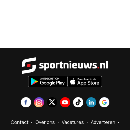
Sportnieu
Contact
Over ons
Vacatures
Adverteren