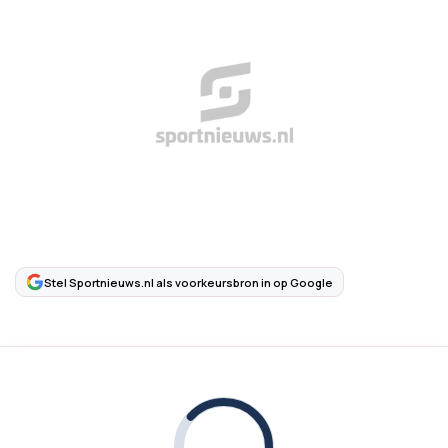
Stel Sportnieuws.nl als voorkeursbron in op Google