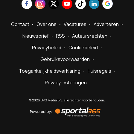
Contact
Over ons
Vacatures
Adverteren
Nieuwsbrief
RSS
Auteursrechten
Privacybeleid
Cookiebeleid
Gebruiksvoorwaarden
Toegankelijkheidsverklaring
Huisregels
Privacy instellingen
©
2026
DPG Media B.V. alle rechten voorbehouden.
Powered
by
Sportal365