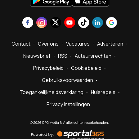
Contact
Over ons
Vacatures
Adverteren
Nieuwsbrief
RSS
Auteursrechten
Privacybeleid
Cookiebeleid
Gebruiksvoorwaarden
Toegankelijkheidsverklaring
Huisregels
Privacy instellingen
©
2026
DPG Media B.V. alle rechten voorbehouden.
Powered
by
Sportal365