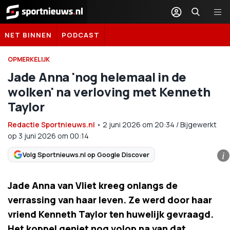
Sportnieuws.nl
NET BINNEN
PODCAST
OPMERKELIJK
Jade Anna 'nog helemaal in de
wolken' na verloving met Kenneth
Taylor
Redactie Sportnieuws.nl
•
2 juni 2026
om
20:34
/
Bijgewerkt
op 3 juni 2026 om 00:14
Volg Sportnieuws.nl op Google Discover
i
Jade Anna van Vliet kreeg onlangs de
verrassing van haar leven. Ze werd door haar
vriend Kenneth Taylor ten huwelijk gevraagd.
Het koppel geniet nog volop na van dat