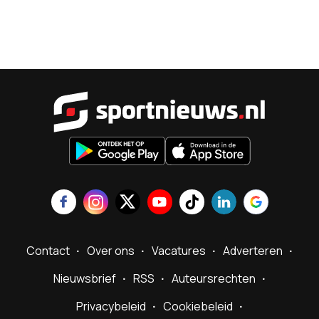
Sportnieu
Contact
Over ons
Vacatures
Adverteren
Nieuwsbrief
RSS
Auteursrechten
Privacybeleid
Cookiebeleid