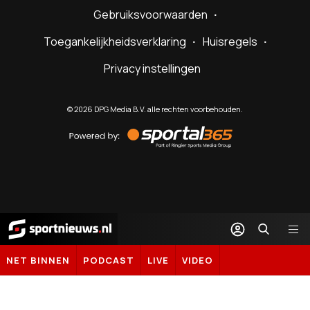
Gebruiksvoorwaarden
Toegankelijkheidsverklaring
Huisregels
Privacy instellingen
©
2026
DPG Media B.V. alle rechten voorbehouden.
Powered
by
Sportal365
Sportnieuws.nl
NET BINNEN
PODCAST
LIVE
VIDEO