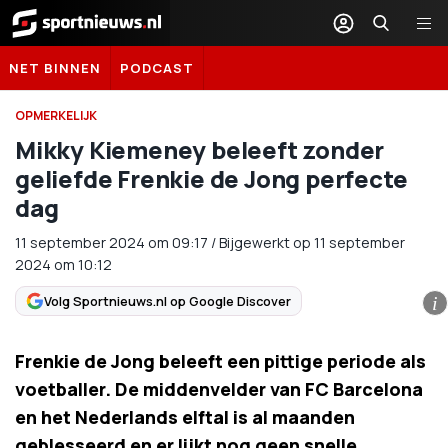
Sportnieuws.nl
NET BINNEN
PODCAST
OPMERKELIJK
Mikky Kiemeney beleeft zonder
geliefde Frenkie de Jong perfecte
dag
11 september 2024
om
09:17
/
Bijgewerkt op 11 september
2024 om 10:12
Volg Sportnieuws.nl op Google Discover
i
Frenkie de Jong beleeft een pittige periode als
voetballer. De middenvelder van FC Barcelona
en het Nederlands elftal is al maanden
geblesseerd en er lijkt nog geen snelle