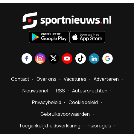
Sportnieu
Contact
Over ons
Vacatures
Adverteren
Nieuwsbrief
RSS
Auteursrechten
Privacybeleid
Cookiebeleid
Gebruiksvoorwaarden
Toegankelijkheidsverklaring
Huisregels