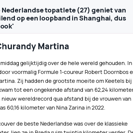
 Nederlandse topatlete (27) geniet van
ilend op een loopband in Shanghai, dus
 ook'
Churandy Martina
middag gelijktijdig over de hele wereld gehouden. In
door voormalig Formule 1-coureur Robert Doornbos 
rtina. Zij hadden de grootste moeite om Keetels bij
 kwam tot een ongekende afstand van 62,24 kilomete
n nieuw wereldrecord qua afstand bij de vrouwen van
as 60,16 kilometer van Nina Zarina in 2022.
couver de beste Nederlandse was over de klassieke
er, liep ze in Breda ruim twintig kilometer verder. D