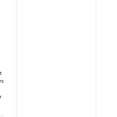
t
rs
r