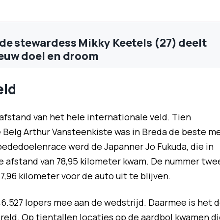
e stewardess Mikky Keetels (27) deelt
euw doel en droom
eld
 afstand van het hele internationale veld. Tien
 Belg Arthur Vansteenkiste was in Breda de beste m
goededoelenrace werd de Japanner Jo Fukuda, die in
ge afstand van 78,95 kilometer kwam. De nummer twe
,96 kilometer voor de auto uit te blijven.
46.527 lopers mee aan de wedstrijd. Daarmee is het 
reld. Op tientallen locaties op de aardbol kwamen di