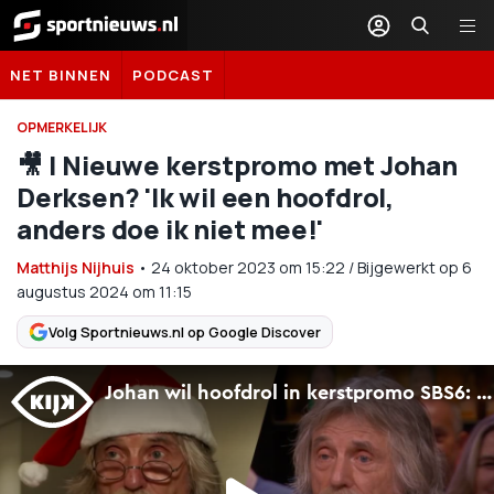
Sportnieuws.nl
NET BINNEN
PODCAST
OPMERKELIJK
🎥 | Nieuwe kerstpromo met Johan
Derksen? 'Ik wil een hoofdrol,
anders doe ik niet mee!'
Matthijs Nijhuis
•
24 oktober 2023
om
15:22
/
Bijgewerkt op 6
augustus 2024 om 11:15
Volg Sportnieuws.nl op Google Discover