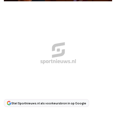
Stel Sportnieuws.nl als voorkeursbron in op Google