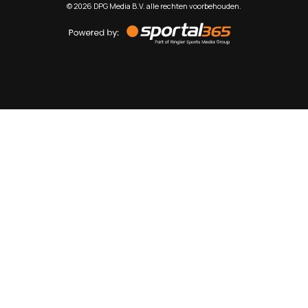
©
2026
DPG Media B.V. alle rechten voorbehouden.
Powered
by
Sportal365
Sportnieuws.nl
NET BINNEN
PODCAST
LIVE
VIDEO