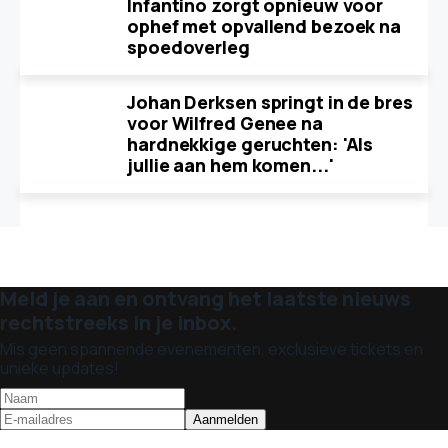
Infantino zorgt opnieuw voor
ophef met opvallend bezoek na
spoedoverleg
Johan Derksen springt in de bres
voor Wilfred Genee na
hardnekkige geruchten: 'Als
jullie aan hem komen...'
Meld je aan en ontvang het laatste nieuws
rechtstreeks in je inbox.
Mis geen spannende evenementen, exclusieve tickets en
unieke updates!