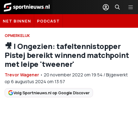
Sportnieuws.nl
NET BINNEN
PODCAST
OPMERKELIJK
🎥 | Ongezien: tafeltennistopper
Pistej bereikt winnend matchpoint
met leipe 'tweener'
Trevor Wagener
•
20 november 2022
om
19:54
/
Bijgewerkt
op 6 augustus 2024 om 13:57
Volg Sportnieuws.nl op Google Discover