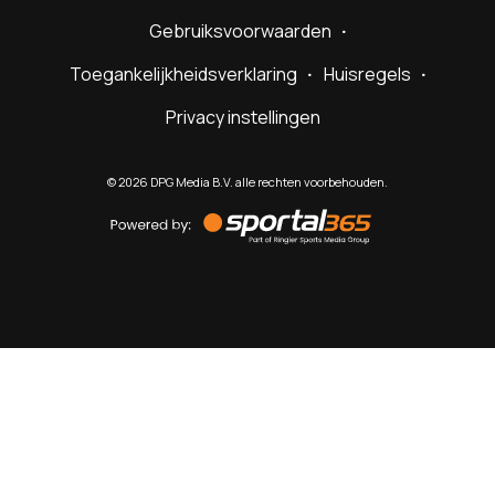
Gebruiksvoorwaarden
Toegankelijkheidsverklaring
Huisregels
Privacy instellingen
©
2026
DPG Media B.V. alle rechten voorbehouden.
Powered
by
Sportal365
Sportnieuws.nl
NET BINNEN
PODCAST
LIVE
VIDEO