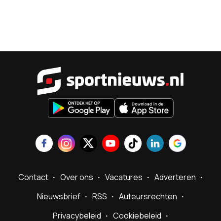
Sportnieu
Contact
Over ons
Vacatures
Adverteren
Nieuwsbrief
RSS
Auteursrechten
Privacybeleid
Cookiebeleid