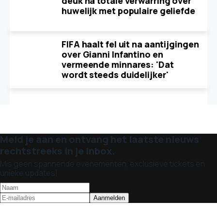
deuk na totale verwarring over
huwelijk met populaire geliefde
FIFA haalt fel uit na aantijgingen
over Gianni Infantino en
vermeende minnares: 'Dat
wordt steeds duidelijker'
Meld je aan en ontvang het laatste nieuws
rechtstreeks in je inbox.
Mis geen spannende evenementen, exclusieve tickets en
unieke updates!