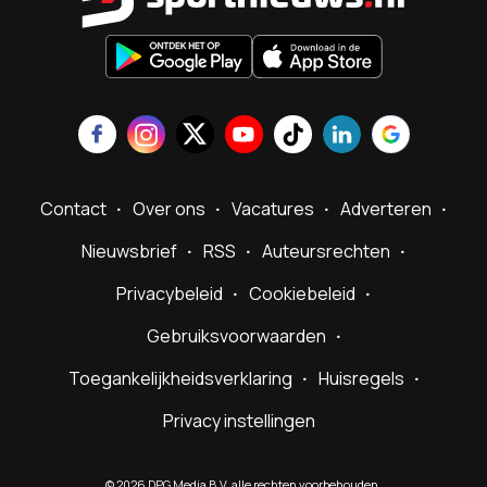
Contact
Over ons
Vacatures
Adverteren
Nieuwsbrief
RSS
Auteursrechten
Privacybeleid
Cookiebeleid
Gebruiksvoorwaarden
Toegankelijkheidsverklaring
Huisregels
Privacy instellingen
©
2026
DPG Media B.V. alle rechten voorbehouden.