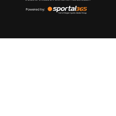
Powered
by
Sportal365
Sportnieuws.nl
NET BINNEN
PODCAST
LIVE
VIDEO