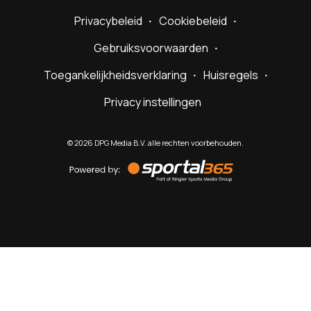
Privacybeleid
Cookiebeleid
Gebruiksvoorwaarden
Toegankelijkheidsverklaring
Huisregels
Privacy instellingen
©
2026
DPG Media B.V. alle rechten voorbehouden.
Powered
by
Sportal365
Sportnieuws.nl
NET BINNEN
PODCAST
LIVE
VIDEO