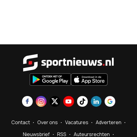
Sportnieu
Contact
Over ons
Vacatures
Adverteren
Nieuwsbrief
RSS
Auteursrechten