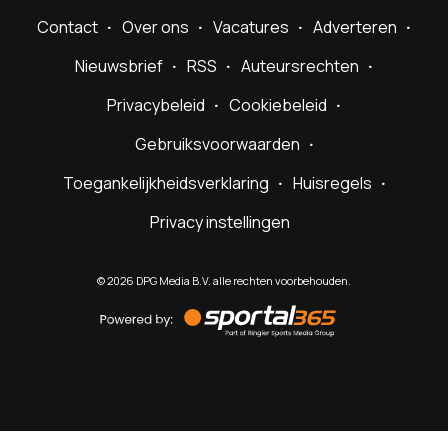
Contact
Over ons
Vacatures
Adverteren
Nieuwsbrief
RSS
Auteursrechten
Privacybeleid
Cookiebeleid
Gebruiksvoorwaarden
Toegankelijkheidsverklaring
Huisregels
Privacy instellingen
©
2026
DPG Media B.V. alle rechten voorbehouden.
Powered
by
Sportal365