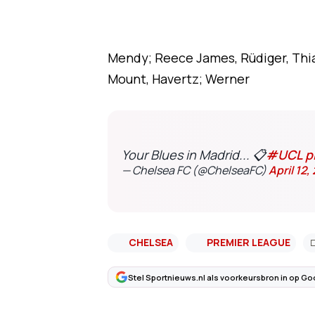
Mendy; Reece James, Rüdiger, Thia
Mount, Havertz; Werner
Your Blues in Madrid... 📋
#UCL
p
— Chelsea FC (@ChelseaFC)
April 12,
CHELSEA
PREMIER LEAGUE
Stel Sportnieuws.nl als voorkeursbron in op Go