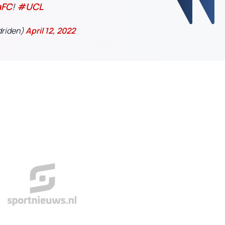
aFC
!
#UCL
driden)
April 12, 2022