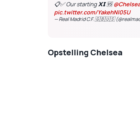
📋✅ Our starting 𝗫𝗜 🆚
@Chelse
pic.twitter.com/YakehNI05U
— Real Madrid C.F. 🇬🇧🇺🇸 (@realma
Opstelling Chelsea