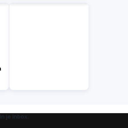
n
n je inbox.