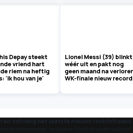
is Depay steekt
Lionel Messi (39) blinkt
nde vriend hart
wéér uit en pakt nog
de riem na heftig
geen maand na verlore
: 'Ik hou van je'
WK-finale nieuw record
n en ontvang het laatste nieuws rechtstreeks i
nnende evenementen, exclusieve tickets en unieke updates!