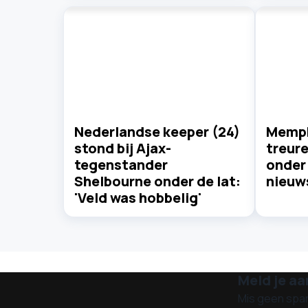
Nederlandse keeper (24)
Memph
stond bij Ajax-
treure
tegenstander
onder 
Shelbourne onder de lat:
nieuws
'Veld was hobbelig'
Meld je aa
Mis geen spa