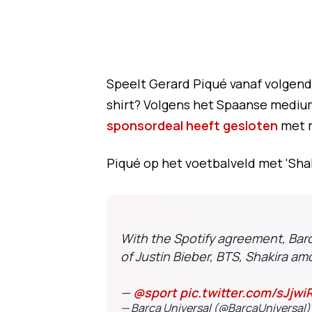
Speelt Gerard Piqué vanaf volgend
shirt? Volgens het Spaanse medi
sponsordeal heeft gesloten
met m
Piqué op het voetbalveld met 'Shakir
With the Spotify agreement, Bar
of Justin Bieber, BTS, Shakira am
—
@sport
pic.twitter.com/sJjw
— Barça Universal (@BarcaUniversal