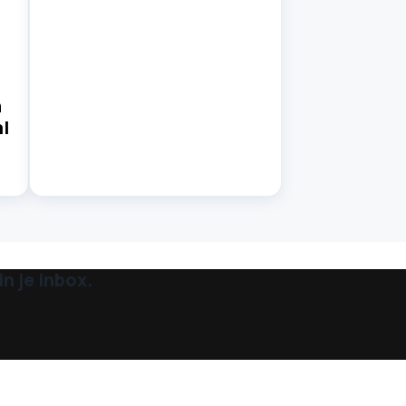
n
l
n je inbox.