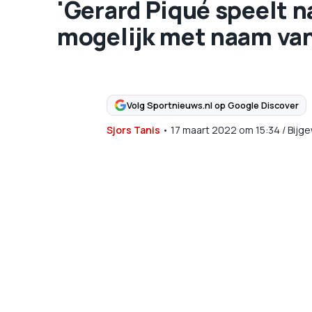
'Gerard Piqué speelt 
mogelijk met naam van 
Volg Sportnieuws.nl op Google Discover
Sjors Tanis
•
17 maart 2022
om
15:34
/
Bijg