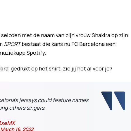
 seizoen met de naam van zijn vrouw Shakira op zijn
um
SPORT
bestaat die kans nu FC Barcelona een
uziekapp Spotify.
a' gedrukt op het shirt, zie jij het al voor je?
celona’s jerseys could feature names
ong others singers.
iRxeMX
)
March 16, 2022