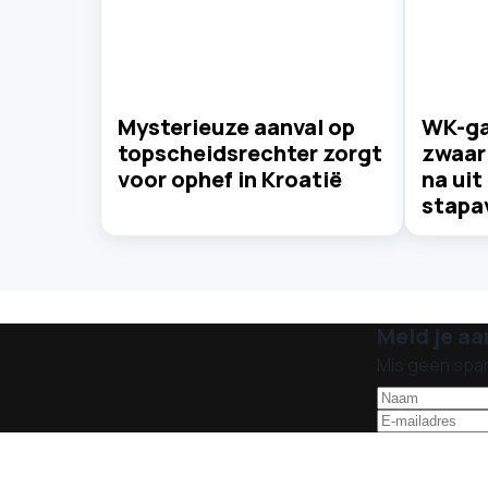
Mysterieuze aanval op
WK-ga
topscheidsrechter zorgt
zwaar
voor ophef in Kroatië
na uit
stapa
Meld je aa
Mis geen spa