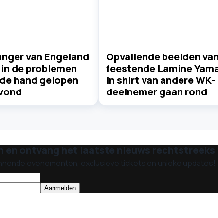
nger van Engeland
Opvallende beelden va
 in de problemen
feestende Lamine Yama
 de hand gelopen
in shirt van andere WK-
vond
deelnemer gaan rond
n en ontvang het laatste nieuws rechtstreeks i
nnende evenementen, exclusieve tickets en unieke updates!