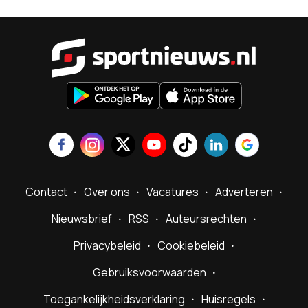
Sportnieu
Contact
Over ons
Vacatures
Adverteren
Nieuwsbrief
RSS
Auteursrechten
Privacybeleid
Cookiebeleid
Gebruiksvoorwaarden
Toegankelijkheidsverklaring
Huisregels