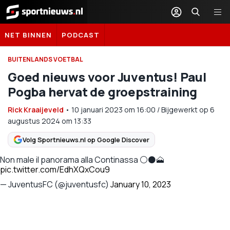
Sportnieuws.nl
NET BINNEN
PODCAST
BUITENLANDS VOETBAL
Goed nieuws voor Juventus! Paul
Pogba hervat de groepstraining
Rick Kraaijeveld
•
10 januari 2023
om
16:00
/
Bijgewerkt op 6
augustus 2024 om 13:33
Volg Sportnieuws.nl op Google Discover
Non male il panorama alla Continassa ⚪️⚫️🗻
pic.twitter.com/EdhXQxCou9
— JuventusFC (@juventusfc)
January 10, 2023