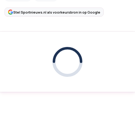
Stel Sportnieuws.nl als voorkeursbron in op Google