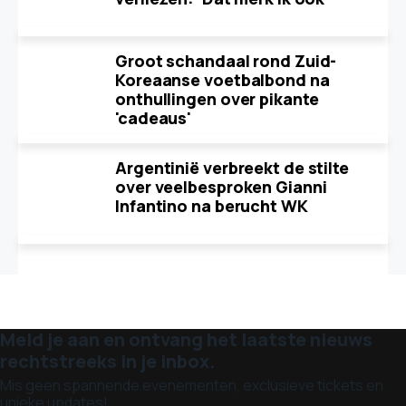
Groot schandaal rond Zuid-
Koreaanse voetbalbond na
onthullingen over pikante
'cadeaus'
Argentinië verbreekt de stilte
over veelbesproken Gianni
Infantino na berucht WK
Meld je aan en ontvang het laatste nieuws
rechtstreeks in je inbox.
Mis geen spannende evenementen, exclusieve tickets en
unieke updates!