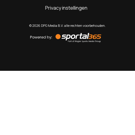
Privacy instellingen
©
2026
DPG Media B.V. alle rechten voorbehouden.
Powered
by
Sportal365
Sportnieuws.nl
NET BINNEN
PODCAST
LIVE
VIDEO