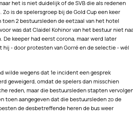
aar het is niet duidelijk of de SVB die als redenen
 Zo is de spelersgroep bij de Gold Cup een keer
toen 2 bestuursleden de eetzaal van het hotel
or was dat Claidel Kohinor van het bestuur niet na
 De keeper had eerst corona, maar werd later
 hij - door protesten van Gorré en de selectie - wél
ad wilde wegens dat 1e incident een gesprek
erd geweigerd, omdat de spelers dan misschien
che reden, maar die bestuursleden stapten vervolge
en toen aangegeven dat die bestuursleden zo de
oesten de desbetreffende heren de bus weer