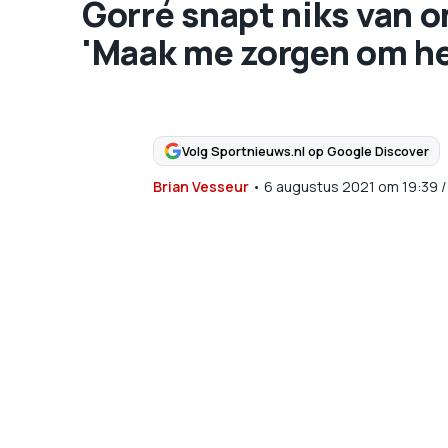
Gorré snapt niks van o
'Maak me zorgen om he
Volg Sportnieuws.nl op Google Discover
Brian Vesseur
•
6 augustus 2021
om
19:39