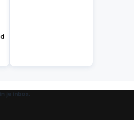
nd
n je inbox.