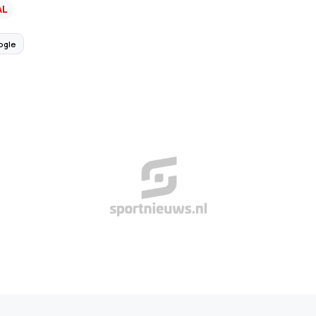
AL
ogle