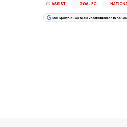
ASSIST
GOAL FC
NATION
Stel Sportnieuws.nl als voorkeursbron in op Go