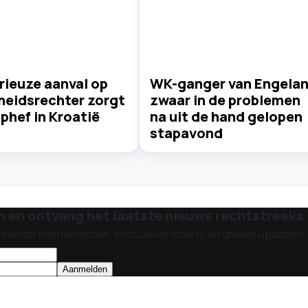
rieuze aanval op
WK-ganger van Engela
heidsrechter zorgt
zwaar in de problemen
phef in Kroatië
na uit de hand gelopen
stapavond
n en ontvang het laatste nieuws rechtstreeks i
nnende evenementen, exclusieve tickets en unieke updates!