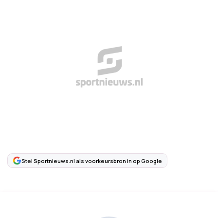
Stel Sportnieuws.nl als voorkeursbron in op Google