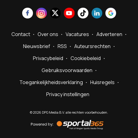
Contact
Over ons
Vacatures
Adverteren
Nieuwsbrief
RSS
Auteursrechten
Privacybeleid
Cookiebeleid
Gebruiksvoorwaarden
Toegankelijkheidsverklaring
Huisregels
Privacy instellingen
©
2026
DPG Media B.V. alle rechten voorbehouden.
Powered
by
Sportal365