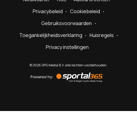
Privacybeleid
Cookiebeleid
Gebruiksvoorwaarden
Toegankelijkheidsverklaring
Huisregels
Privacy instellingen
©
2026
DPG Media B.V. alle rechten voorbehouden.
Powered
by
Sportal365
Sportnieuws.nl
NET BINNEN
PODCAST
LIVE
VIDEO