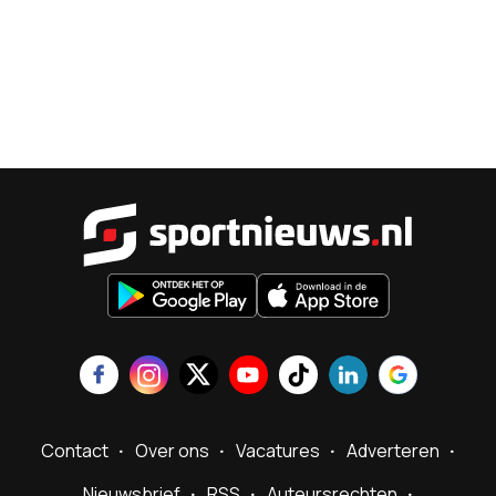
Sportnieu
Contact
Over ons
Vacatures
Adverteren
Nieuwsbrief
RSS
Auteursrechten