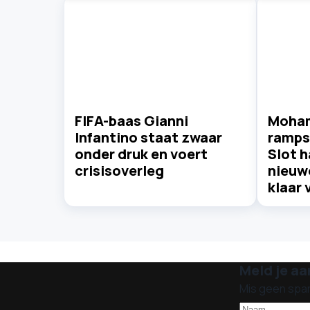
FIFA-baas Gianni
Moham
Infantino staat zwaar
ramps
onder druk en voert
Slot h
crisisoverleg
nieuwe
klaar 
Meld je aa
Mis geen spa