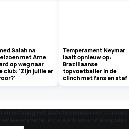
ed Salah na
Temperament Neymar
eizoen met Arne
laait opnieuw op:
ard op weg naar
Braziliaanse
 club: 'Zijn jullie er
topvoetballer in de
voor?'
clinch met fans en staf
n en ontvang het laatste nieuws rechtstreeks i
nnende evenementen, exclusieve tickets en unieke updates!