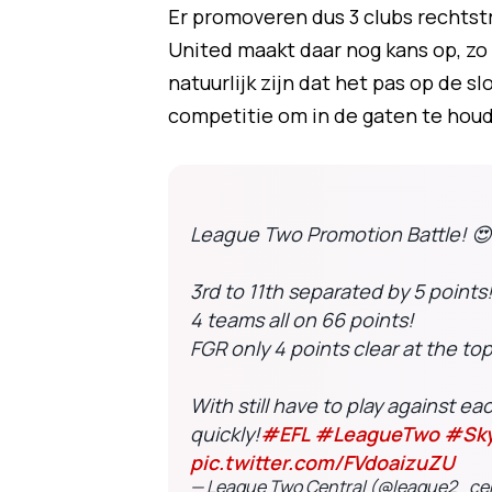
Er promoveren dus 3 clubs rechtst
United maakt daar nog kans op, zo 
natuurlijk zijn dat het pas op de s
competitie om in de gaten te hou
League Two Promotion Battle! 😍
3rd to 11th separated by 5 points
4 teams all on 66 points!
FGR only 4 points clear at the top
With still have to play against ea
quickly!
#EFL
#LeagueTwo
#Sky
pic.twitter.com/FVdoaizuZU
— League Two Central (@league2_ce