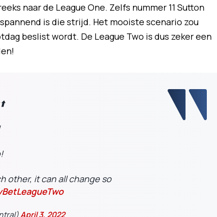
reeks naar de League One. Zelfs nummer 11 Sutton
spannend is die strijd. Het mooiste scenario zou
lotdag beslist wordt. De League Two is dus zeker een
den!
⬆️
!
!
ch other, it can all change so
BetLeagueTwo
ntral)
April 3, 2022