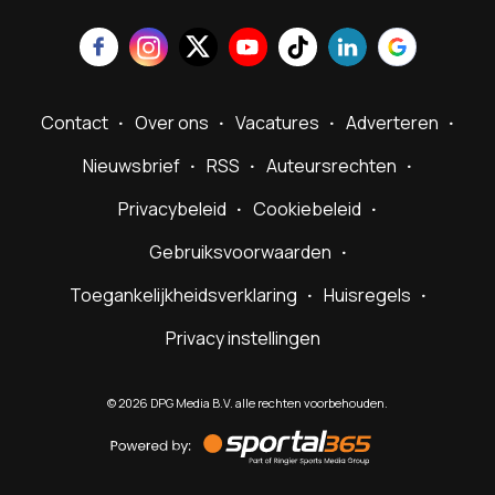
Contact
Over ons
Vacatures
Adverteren
Nieuwsbrief
RSS
Auteursrechten
Privacybeleid
Cookiebeleid
Gebruiksvoorwaarden
Toegankelijkheidsverklaring
Huisregels
Privacy instellingen
©
2026
DPG Media B.V. alle rechten voorbehouden.
Powered
by
Sportal365