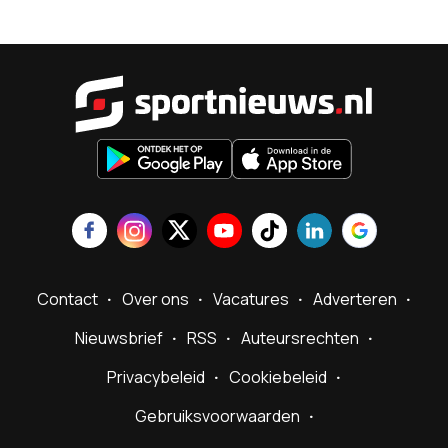
Sportnieu
Contact
Over ons
Vacatures
Adverteren
Nieuwsbrief
RSS
Auteursrechten
Privacybeleid
Cookiebeleid
Gebruiksvoorwaarden