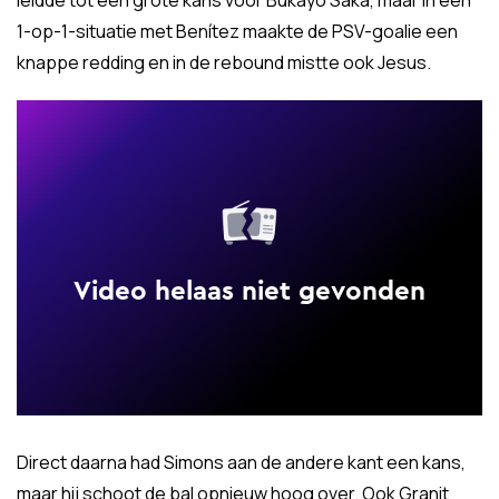
leidde tot een grote kans voor Bukayo Saka, maar in een
1-op-1-situatie met Benítez maakte de PSV-goalie een
knappe redding en in de rebound mistte ook Jesus.
Direct daarna had Simons aan de andere kant een kans,
maar hij schoot de bal opnieuw hoog over. Ook Granit