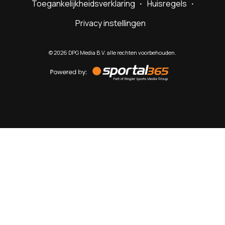
Toegankelijkheidsverklaring
Huisregels
Privacy instellingen
©
2026
DPG Media B.V. alle rechten voorbehouden.
Powered
by
Sportal365
Sportnieuws.nl
NET BINNEN
PODCAST
LIVE
VIDEO