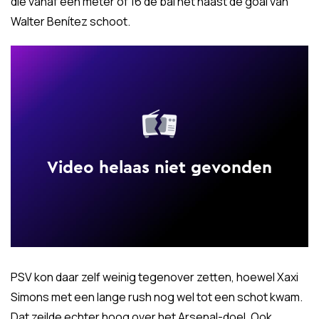
die vanaf een meter of 16 de bal net naast de goal van
Walter Benítez schoot.
PSV kon daar zelf weinig tegenover zetten, hoewel Xaxi
Simons met een lange rush nog wel tot een schot kwam.
Dat zeilde echter hoog over het Arsenal-doel. Ook