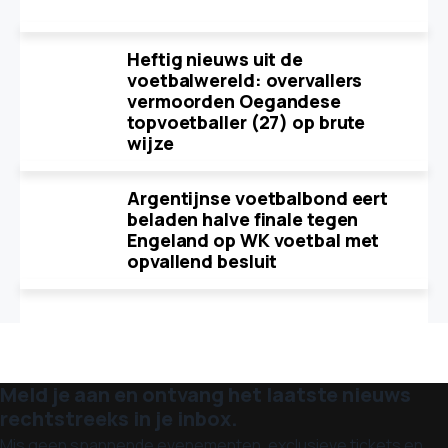
Heftig nieuws uit de
voetbalwereld: overvallers
vermoorden Oegandese
topvoetballer (27) op brute
wijze
Argentijnse voetbalbond eert
beladen halve finale tegen
Engeland op WK voetbal met
opvallend besluit
Meld je aan en ontvang het laatste nieuws
rechtstreeks in je inbox.
Mis geen spannende evenementen, exclusieve tickets en