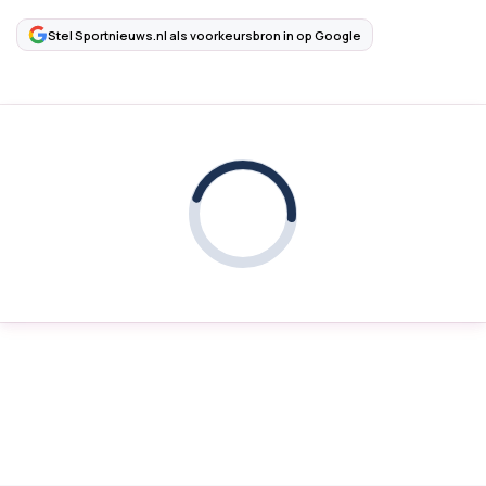
Stel Sportnieuws.nl als voorkeursbron in op Google