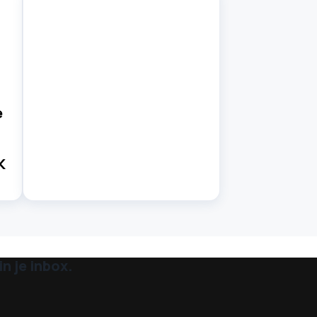
e
K
n je inbox.