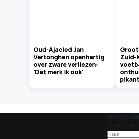
Oud-Ajacied Jan
Groot
Vertonghen openhartig
Zuid-
over zware verliezen:
voetb
'Dat merk ik ook'
onthu
pikant
Meld je aa
Mis geen spa