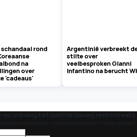
 schandaal rond
Argentinië verbreekt d
Koreaanse
stilte over
albond na
veelbesproken Gianni
llingen over
Infantino na berucht W
e 'cadeaus'
n en ontvang het laatste nieuws rechtstreeks i
nnende evenementen, exclusieve tickets en unieke updates!