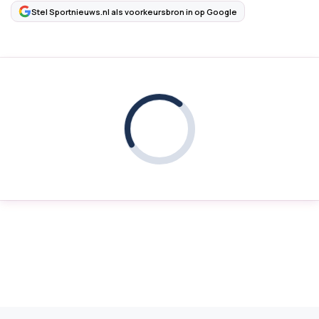
Stel Sportnieuws.nl als voorkeursbron in op Google