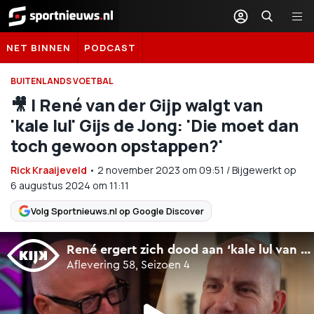
Sportnieuws.nl
NET BINNEN
PODCAST
BUITENLANDS VOETBAL
🎥 | René van der Gijp walgt van
'kale lul' Gijs de Jong: 'Die moet dan
toch gewoon opstappen?'
Rick Kraaijeveld
•
2 november 2023
om
09:51
/
Bijgewerkt op
6 augustus 2024 om 11:11
Volg Sportnieuws.nl op Google Discover