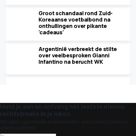
Groot schandaal rond Zuid-
Koreaanse voetbalbond na
onthullingen over pikante
'cadeaus'
Argentinië verbreekt de stilte
over veelbesproken Gianni
Infantino na berucht WK
Meld je aan en ontvang het laatste nieuws
rechtstreeks in je inbox.
Mis geen spannende evenementen, exclusieve tickets en
unieke updates!