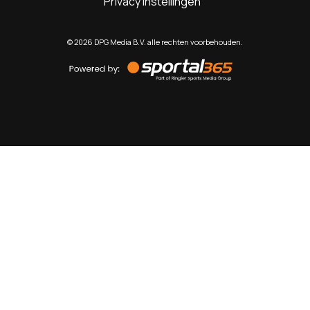
Privacy instellingen
©
2026
DPG Media B.V. alle rechten voorbehouden.
Powered
by
Sportal365
Sportnieuws.nl
NET BINNEN
PODCAST
LIVE
VIDEO