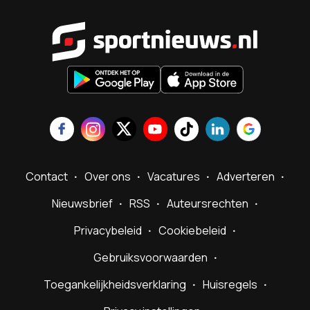
Sportnieu
Contact
Over ons
Vacatures
Adverteren
Nieuwsbrief
RSS
Auteursrechten
Privacybeleid
Cookiebeleid
Gebruiksvoorwaarden
Toegankelijkheidsverklaring
Huisregels