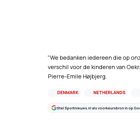
"We bedanken iedereen die op onze
verschil voor de kinderen van Oekr
Pierre-Emile Højbjerg.
DENMARK
NETHERLANDS
Stel Sportnieuws.nl als voorkeursbron in op Go