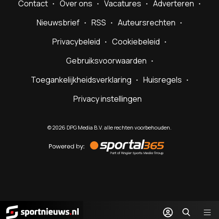
Contact
Over ons
Vacatures
Adverteren
Nieuwsbrief
RSS
Auteursrechten
Privacybeleid
Cookiebeleid
Gebruiksvoorwaarden
Toegankelijkheidsverklaring
Huisregels
Privacy instellingen
©
2026
DPG Media B.V. alle rechten voorbehouden.
Powered
by
Sportal365