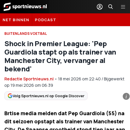
Sportnieuws.nl
NET BINNEN
PODCAST
BUITENLANDS VOETBAL
Shock in Premier League: 'Pep
Guardiola stapt op als trainer van
Manchester City, vervanger al
bekend'
Redactie Sportnieuws.nl
•
18 mei 2026
om
22:40
/
Bijgewerkt
op 19 mei 2026 om 06:39
Volg Sportnieuws.nl op Google Discover
i
Brtise media melden dat Pep Guardiola (55) na
dit seizoen opstapt als trainer van Manchester
City. De Spaanse grootheid stond tien jaar aan