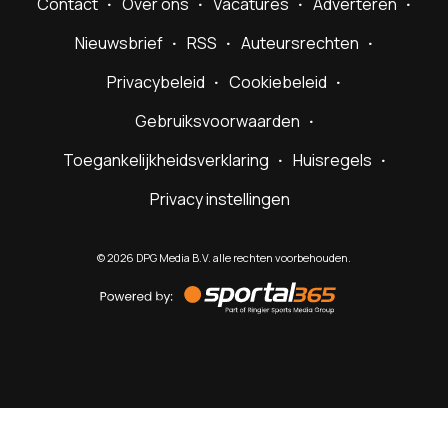
Contact
Over ons
Vacatures
Adverteren
Nieuwsbrief
RSS
Auteursrechten
Privacybeleid
Cookiebeleid
Gebruiksvoorwaarden
Toegankelijkheidsverklaring
Huisregels
Privacy instellingen
©
2026
DPG Media B.V. alle rechten voorbehouden.
Powered
by
Sportal365