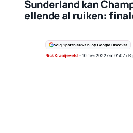
Sunderland kan Champ
ellende al ruiken: fina
Volg Sportnieuws.nl op Google Discover
Rick Kraaijeveld
•
10 mei 2022
om
01:07
/
Bi