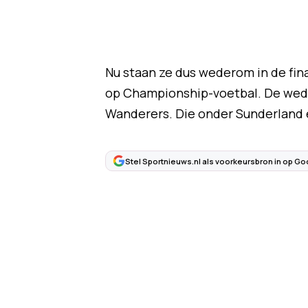
Nu staan ze dus wederom in de fin
op Championship-voetbal. De weds
Wanderers. Die onder Sunderland e
Stel Sportnieuws.nl als voorkeursbron in op Go