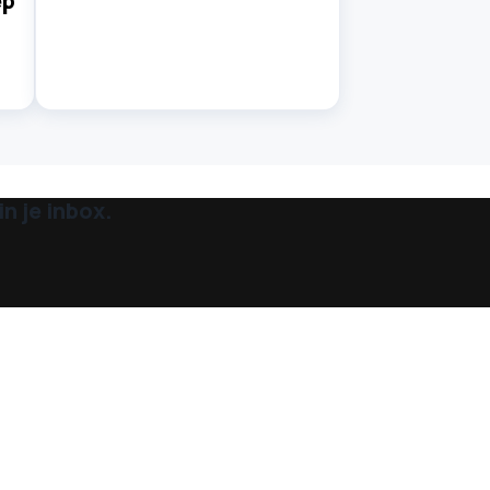
ep
n je inbox.