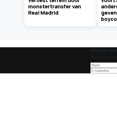
verliest terrein door
voort
monstertransfer van
ander
Real Madrid
geven 
boyco
Meld je aa
Mis geen spa