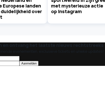
: Nederland en
sportwereld in zijn gre
e Europese landen
met mysterieuze actie
duidelijkheid over
op Instagram
t
n en ontvang het laatste nieuws rechtstreeks i
nnende evenementen, exclusieve tickets en unieke updates!