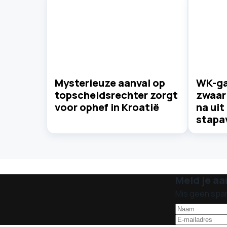
Mysterieuze aanval op
WK-ga
topscheidsrechter zorgt
zwaar
voor ophef in Kroatië
na uit
stapa
Meld je aa
Mis geen spa