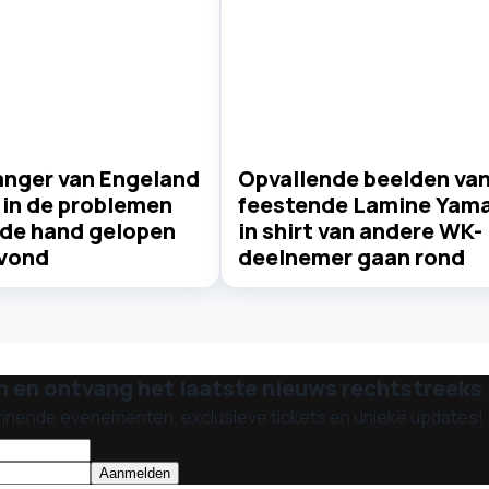
nger van Engeland
Opvallende beelden va
 in de problemen
feestende Lamine Yama
 de hand gelopen
in shirt van andere WK-
vond
deelnemer gaan rond
n en ontvang het laatste nieuws rechtstreeks i
nnende evenementen, exclusieve tickets en unieke updates!