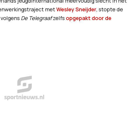
lands jeugdinternational meervoudig slecht in het
menwerkingstraject met
Wesley Sneijder
, stopte de
 volgens
De Telegraaf
zelfs
opgepakt door de