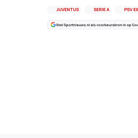
JUVENTUS
SERIE A
PSV E
Stel Sportnieuws.nl als voorkeursbron in op Go