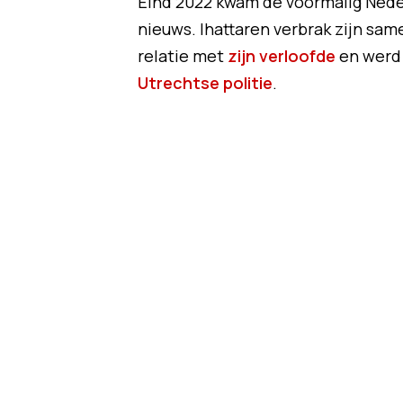
Eind 2022 kwam de voormalig Neder
nieuws. Ihattaren verbrak zijn sa
relatie met
zijn verloofde
en werd
Utrechtse politie
.