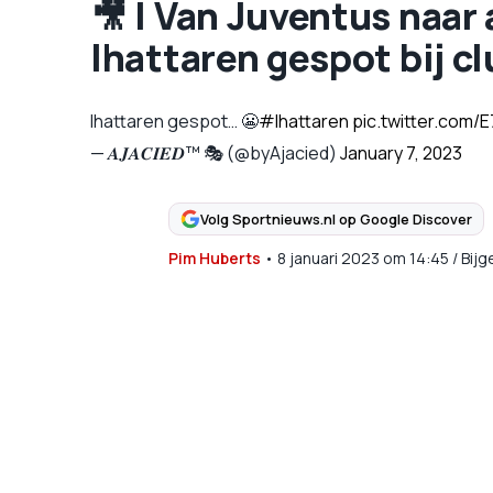
🎥 | Van Juventus na
Ihattaren gespot bij c
Ihattaren gespot… 😬
#Ihattaren
pic.twitter.com/
— 𝑨𝑱𝑨𝑪𝑰𝑬𝑫™ 🎭 (@byAjacied)
January 7, 2023
Volg Sportnieuws.nl op Google Discover
Pim Huberts
•
8 januari 2023
om
14:45
/
Bijg