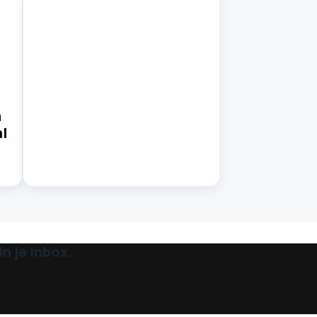
n
l
n je inbox.