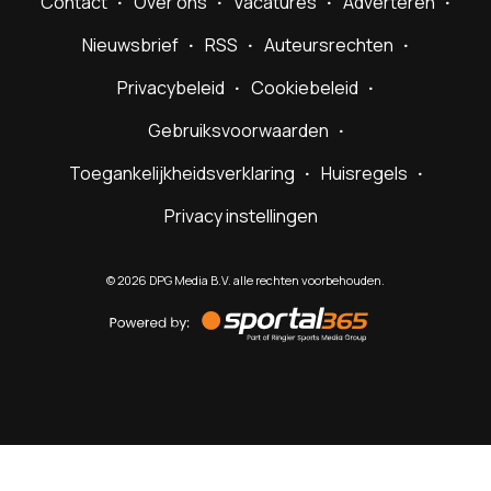
Contact
Over ons
Vacatures
Adverteren
Nieuwsbrief
RSS
Auteursrechten
Privacybeleid
Cookiebeleid
Gebruiksvoorwaarden
Toegankelijkheidsverklaring
Huisregels
Privacy instellingen
©
2026
DPG Media B.V. alle rechten voorbehouden.
Powered
by
Sportal365