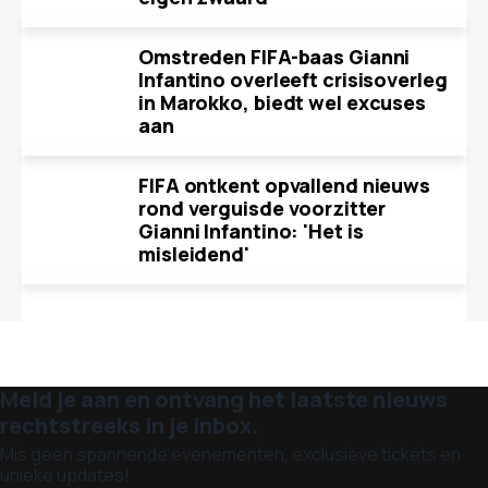
Omstreden FIFA-baas Gianni
Infantino overleeft crisisoverleg
in Marokko, biedt wel excuses
aan
FIFA ontkent opvallend nieuws
rond verguisde voorzitter
Gianni Infantino: 'Het is
misleidend'
Meld je aan en ontvang het laatste nieuws
rechtstreeks in je inbox.
Mis geen spannende evenementen, exclusieve tickets en
unieke updates!