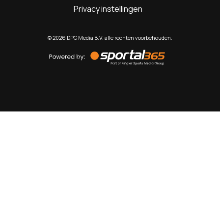
Privacy instellingen
©
2026
DPG Media B.V. alle rechten voorbehouden.
Powered
by
Sportal365
Sportnieuws.nl
NET BINNEN
PODCAST
LIVE
VIDEO