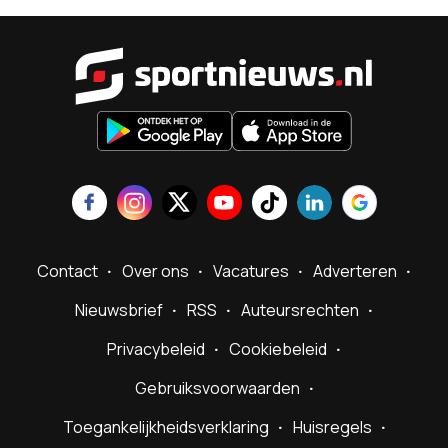
Sportnieu
Contact
Over ons
Vacatures
Adverteren
Nieuwsbrief
RSS
Auteursrechten
Privacybeleid
Cookiebeleid
Gebruiksvoorwaarden
Toegankelijkheidsverklaring
Huisregels