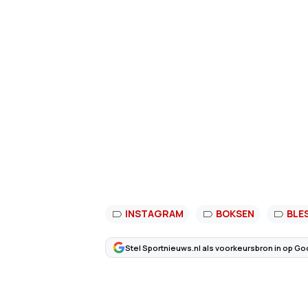
INSTAGRAM
BOKSEN
BLE
Stel Sportnieuws.nl als voorkeursbron in op Go