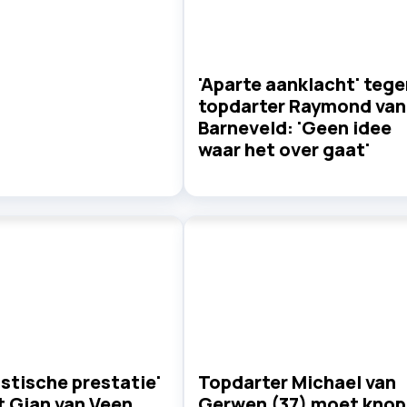
'Aparte aanklacht' tege
topdarter Raymond van
Barneveld: 'Geen idee
waar het over gaat'
stische prestatie'
Topdarter Michael van
t Gian van Veen
Gerwen (37) moet knop