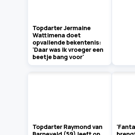
Topdarter Jermaine
Wattimena doet
opvallende bekentenis:
'Daar was ik vroeger een
beetje bang voor'
Topdarter Raymond van
'Fanta
Barneveld (59) leeft op
breng