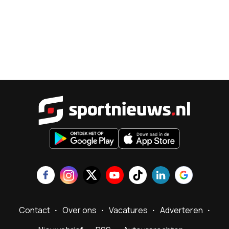
Sportnieu
Contact
Over ons
Vacatures
Adverteren