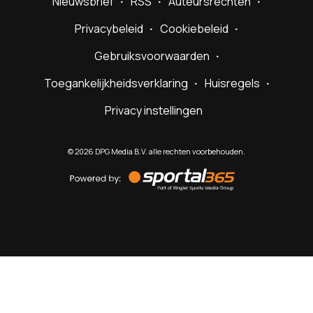
Nieuwsbrief
RSS
Auteursrechten
Privacybeleid
Cookiebeleid
Gebruiksvoorwaarden
Toegankelijkheidsverklaring
Huisregels
Privacy instellingen
©
2026
DPG Media B.V. alle rechten voorbehouden.
Powered
by
Sportal365
Sportnieuws.nl
NET BINNEN
PODCAST
LIVE
VIDEO