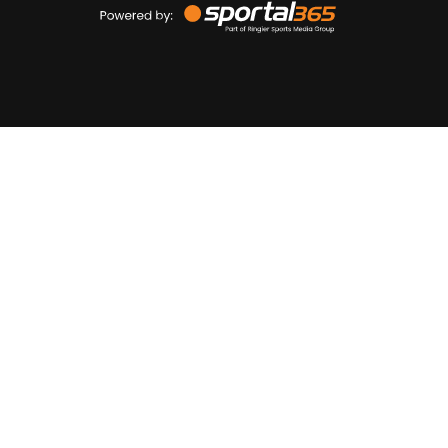
by
Sportal365
Sportnieuws.nl
NET BINNEN
PODCAST
LIVE
VIDEO