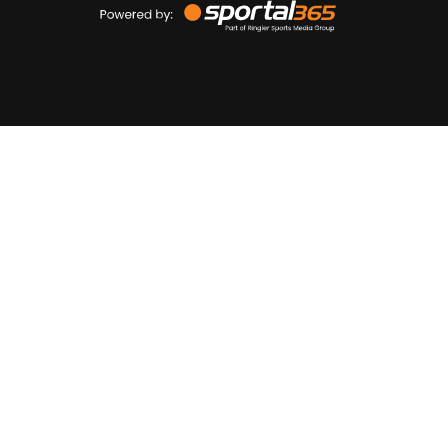
by
Sportal365
Sportnieuws.nl
NET BINNEN
PODCAST
LIVE
VIDEO