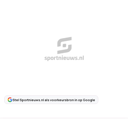
Stel Sportnieuws.nl als voorkeursbron in op Google