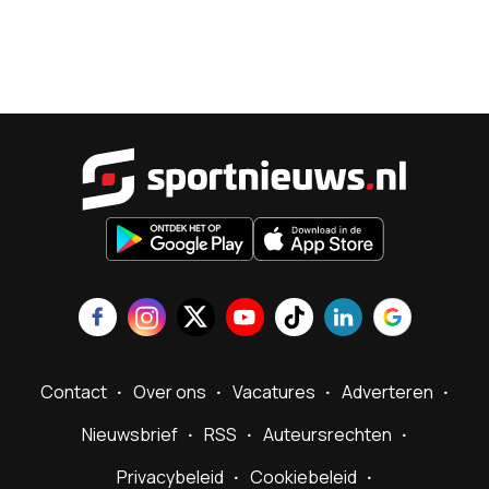
Sportnieu
Contact
Over ons
Vacatures
Adverteren
Nieuwsbrief
RSS
Auteursrechten
Privacybeleid
Cookiebeleid