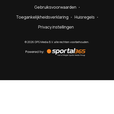
Gebruiksvoorwaarden
Toegankelijkheidsverklaring
Huisregels
Privacy instellingen
©
2026
DPG Media B.V. alle rechten voorbehouden.
Powered
by
Sportal365
Sportnieuws.nl
NET BINNEN
PODCAST
LIVE
VIDEO