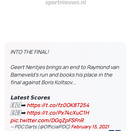
INTO THE FINAL!
Geert Nentjes brings an end to Raymond van
Barneveld's run and books his place in the
final against Boris Koltsov...
𝗟𝗮𝘁𝗲𝘀𝘁 𝗦𝗰𝗼𝗿𝗲𝘀
🇪🇺➡️
https://t.co/fz0OK8T254
🇬🇧➡️
https://t.co/Px74cXuC1H
pic.twitter.com/DGqZpFSFnR
— PDC Darts (@OfficialPDC)
February 15, 2021