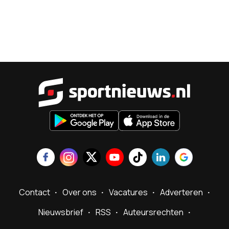
Sportnieu
Contact
Over ons
Vacatures
Adverteren
Nieuwsbrief
RSS
Auteursrechten