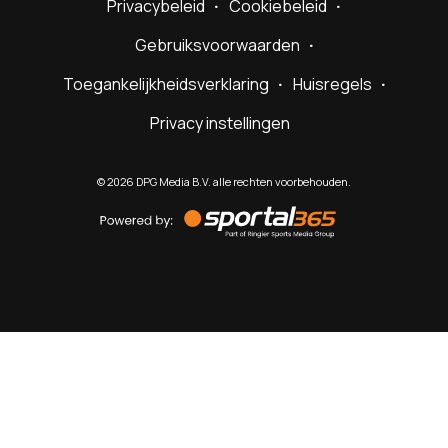
Privacybeleid
Cookiebeleid
Gebruiksvoorwaarden
Toegankelijkheidsverklaring
Huisregels
Privacy instellingen
©
2026
DPG Media B.V. alle rechten voorbehouden.
Powered
by
Sportal365
Sportnieuws.nl
NET BINNEN
PODCAST
LIVE
VIDEO