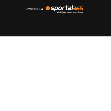
Powered
by
Sportal365
Sportnieuws.nl
NET BINNEN
PODCAST
LIVE
VIDEO