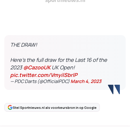
THE DRAW!
Here's the full draw for the Last 16 of the
2023
@CazooUK
UK Open!
pic.twitter.com/VmyilSbrlP
— PDC Darts (@OfficialPDC)
March 4, 2023
Stel Sportnieuws.nl als voorkeursbron in op Google