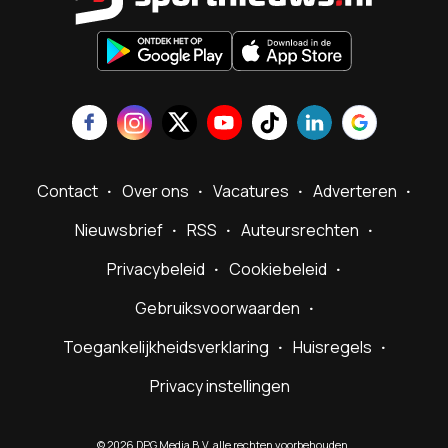
Contact
Over ons
Vacatures
Adverteren
Nieuwsbrief
RSS
Auteursrechten
Privacybeleid
Cookiebeleid
Gebruiksvoorwaarden
Toegankelijkheidsverklaring
Huisregels
Privacy instellingen
©
2026
DPG Media B.V. alle rechten voorbehouden.