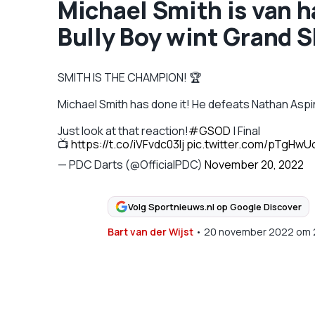
Michael Smith is van h
Bully Boy wint Grand S
SMITH IS THE CHAMPION! 🏆
Michael Smith has done it! He defeats Nathan Aspina
Just look at that reaction!
#GSOD
| Final
📺
https://t.co/iVFvdc03lj
pic.twitter.com/pTgHw
— PDC Darts (@OfficialPDC)
November 20, 2022
Volg Sportnieuws.nl op Google Discover
Bart van der Wijst
•
20 november 2022
om