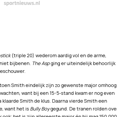
pstick
(triple 20) wederom aardig vol en de arme,
 niet bijbenen.
The Asp
ging er uiteindelijk behoorlijk
oeschouwer.
j toen Smith eindelijk zijn zo gewenste major omhoog
n wachten, want bij een 15-5-stand kwam er nog even
a klaarde Smith de klus. Daarna vierde Smith een
e, want het is
Bully Boy
gegund. De tranen rolden ove
ook; het is zijn allereerste major én hij mag 150.000