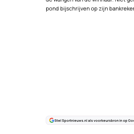
pond bijschrijven op zijn bankreke
Stel Sportnieuws.nl als voorkeursbron in op Go