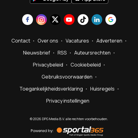
Contact
Over ons
Vacatures
Adverteren
Nieuwsbrief
RSS
Auteursrechten
Privacybeleid
Cookiebeleid
Gebruiksvoorwaarden
Toegankelijkheidsverklaring
Huisregels
Privacy instellingen
©
2026
DPG Media B.V. alle rechten voorbehouden.
Powered
by
Sportal365