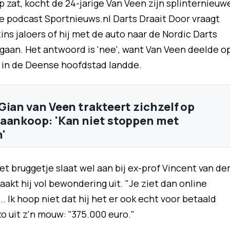
 zat, kocht de 24-jarige Van Veen zijn splinternieuw
de podcast Sportnieuws.nl Darts Draait Door vraagt
ns jaloers of hij met de auto naar de Nordic Darts
gaan. Het antwoord is 'nee', want Van Veen deelde o
g in de Deense hoofdstad landde.
Gian van Veen trakteert zichzelf op
aankoop: 'Kan niet stoppen met
'
 bruggetje slaat wel aan bij ex-prof Vincent van de
laakt hij vol bewondering uit. "Je ziet dan online
.. Ik hoop niet dat hij het er ook echt voor betaald
zo uit z'n mouw: "375.000 euro."