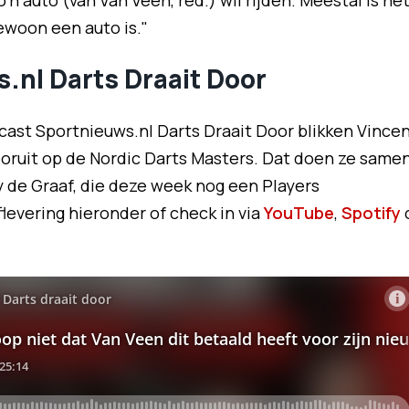
o'n auto (van Van Veen, red.) wil rijden. Meestal is he
ewoon een auto is."
.nl Darts Draait Door
cast Sportnieuws.nl Darts Draait Door blikken Vince
ooruit op de Nordic Darts Masters. Dat doen ze same
 de Graaf, die deze week nog een Players
levering hieronder of check in via
YouTube
,
Spotify