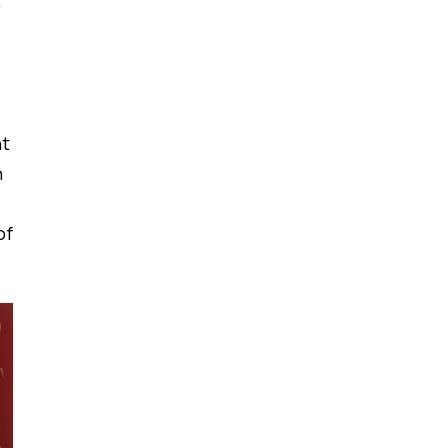
t
nt
n
of