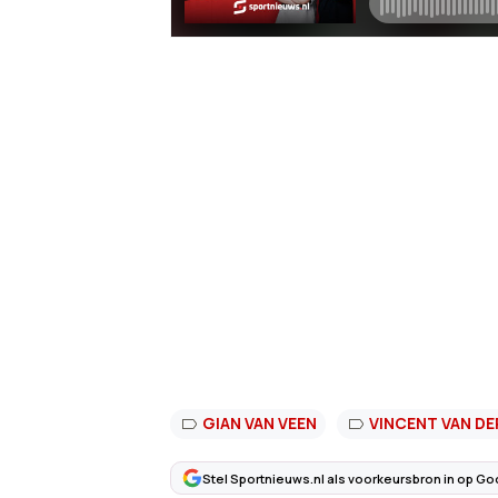
GIAN VAN VEEN
VINCENT VAN D
Stel Sportnieuws.nl als voorkeursbron in op Go