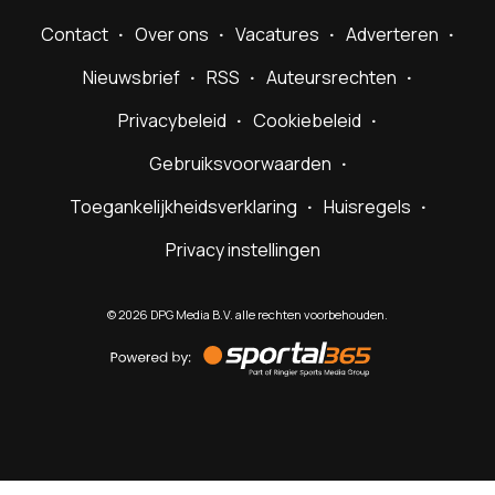
Contact
Over ons
Vacatures
Adverteren
Nieuwsbrief
RSS
Auteursrechten
Privacybeleid
Cookiebeleid
Gebruiksvoorwaarden
Toegankelijkheidsverklaring
Huisregels
Privacy instellingen
©
2026
DPG Media B.V. alle rechten voorbehouden.
Powered
by
Sportal365