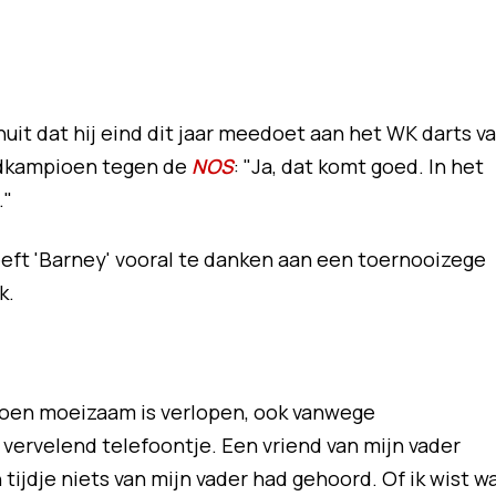
it dat hij eind dit jaar meedoet aan het WK darts v
ldkampioen tegen de
NOS
: "Ja, dat komt goed. In het
."
eeft 'Barney' vooral te danken aan een toernooizege
k.
izoen moeizaam is verlopen, ook vanwege
vervelend telefoontje. Een vriend van mijn vader
 tijdje niets van mijn vader had gehoord. Of ik wist w